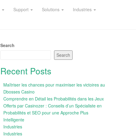
s
Support
Solutions
Industries
Search
Search
Recent Posts
Maîtriser les chances pour maximiser les victoires au
Dbosses Casino
Comprendre en Détail les Probabilités dans les Jeux
Offerts par Casinozer : Conseils d’un Spécialiste en
Probabilités et SEO pour une Approche Plus
Intelligente
Industries
Industries