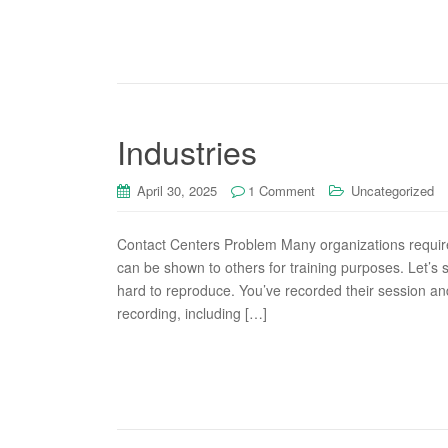
Industries
April 30, 2025
1 Comment
Uncategorized
Contact Centers Problem Many organizations require
can be shown to others for training purposes. Let’s s
hard to reproduce. You’ve recorded their session and
recording, including […]