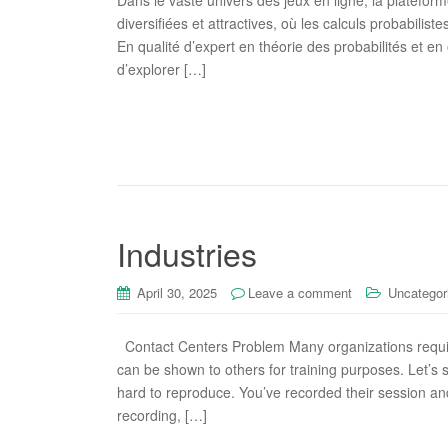
Dans le vaste univers des jeux en ligne, la platefor
diversifiées et attractives, où les calculs probabilis
En qualité d’expert en théorie des probabilités et en
d’explorer […]
Industries
April 30, 2025
Leave a comment
Uncategor
Contact Centers Problem Many organizations requir
can be shown to others for training purposes. Let’s s
hard to reproduce. You’ve recorded their session and
recording, […]