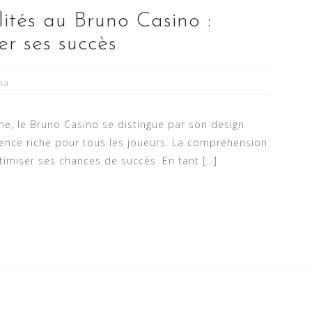
lités au Bruno Casino :
er ses succès
ba
ne, le Bruno Casino se distingue par son design
rience riche pour tous les joueurs. La compréhension
timiser ses chances de succès. En tant […]