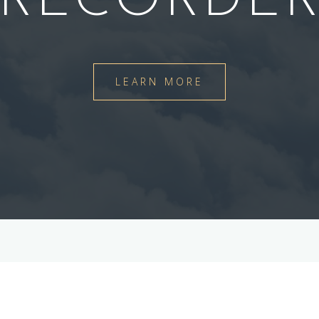
RECORDE
LEARN MORE