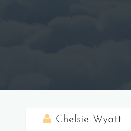
Chelsie Wyatt