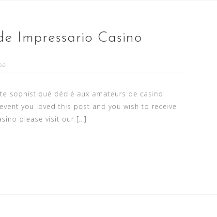
de Impressario Casino
ba
te sophistiqué dédié aux amateurs de casino
event you loved this post and you wish to receive
sino please visit our […]