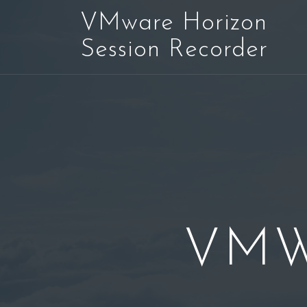
Skip
VMware Horizon
to
content
Session Recorder
VMW