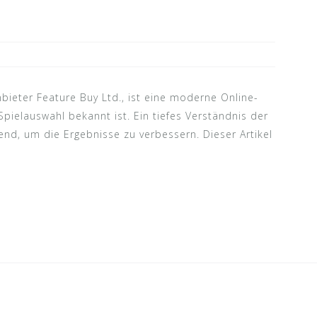
bieter Feature Buy Ltd., ist eine moderne Online-
 Spielauswahl bekannt ist. Ein tiefes Verständnis der
end, um die Ergebnisse zu verbessern. Dieser Artikel