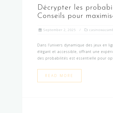
Décrypter les probabi
Conseils pour maximis
September 2, 2025
casinowazam
Dans l’univers dynamique des jeux en lig
élégant et accessible, offrant une expé
des probabilités est essentielle pour op
READ MORE