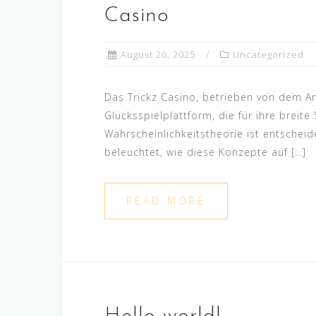
Casino
August 26, 2025
Uncategorized
Das Trickz Casino, betrieben von dem An
Glücksspielplattform, die für ihre breite
Wahrscheinlichkeitstheorie ist entscheid
beleuchtet, wie diese Konzepte auf […]
READ MORE